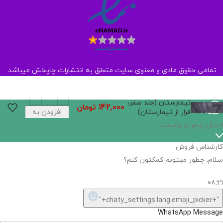
تمامی حقوق مادی و معنوی سایت متعلق به انتشارات چاپخش میباشد.
تیمارستان (جلد صفر،
142,000
تومان
فرار از تیمارستان)
افزودن به
سبد خرید
ارسال پیام در واتساپ
کارشناس فروش
سلام, چطور میتونم کمکتون کنم؟
08:21
"+chaty_settings.lang.emoji_picker+"
WhatsApp Message