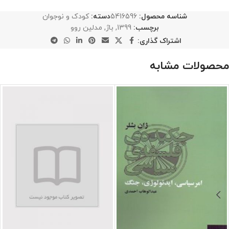
شناسه محصول:
5416596
دسته:
کودک و نوجوان
برچسب:
1399
,
باژ
,
مدلین روو
اشتراک گذاری:
محصولات مشابه