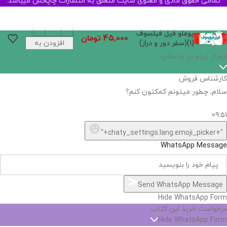
تمامی حقوق مادی و معنوی سایت متعلق به انتشارات چاپخش میباشد.
پوملو فیل فیلسوف
45,000
تومان
(1)(سفر دور و دراز)
افزودن به
سبد خرید
اگر
موجود
نیست,
شاید
بتونیم
تهیه
کنیم!
Hide
chaty
ارسال پیام در واتساپ