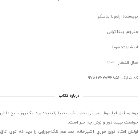
نویسنده: رامونا بدسکو
مترجم: بیتا ترابی
انتشارات: هوپا
سال انتشار: 1400
کد شابک: ‏‫9786222042851
درباره کتاب
پوملو، فیل فیلسوفِ صورتی، هنوز خوب دنیا را ندیده بود. یک روز صبح دلش
خواست ببیند دور و بَرش چه خبر است.
اولش افتاد توی قوریِ آشپزخانه. بعد هم لنگه‌جورابی را دید که توی اتاق