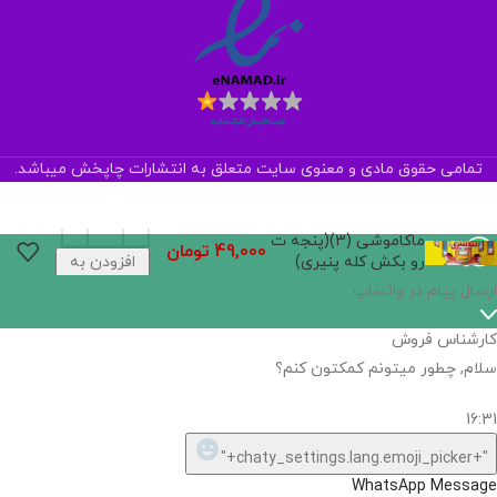
تمامی حقوق مادی و معنوی سایت متعلق به انتشارات چاپخش میباشد.
ماکاموشی (3)(پنجه ت
49,000
تومان
رو بکش کله پنیری)
افزودن به
سبد خرید
اگر
موجود
نیست,
شاید
بتونیم
تهیه