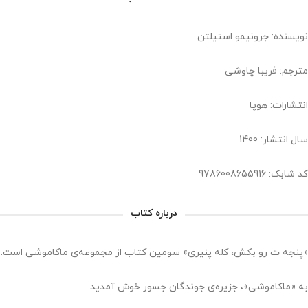
نویسنده: جرونیمو استیلتن
مترجم: فریبا چاوشی
انتشارات: هوپا
سال انتشار: 1400
کد شابک: ‏‫9786008655916
درباره کتاب
«پنجه‌ ت رو بکش، کله پنیری» سومین کتاب از مجموعه‌ی ماکاموشی است.
به «ماکاموشی»، جزیره‌ی جوندگان جسور خوش آمدید.