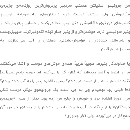
من جرونیمو استیلتن هستم. سردبیر پرفروش‌ترین روزنامه‌ی جزیره‌ی
ماکاموشی. ولی بیشتر دوست دارم داستان‌های ماجراجویانه بنویسم.
کتاب‌های من توی ماکاموشی مثل توپ صدا می‌کنند و حسابی پرفروش‌اند! از
پنیر سوئیسیِ تازه، خوشمزه‌تر و از پنیر چدارِ کهنه تندوتیزترند. سیبیل‌چسب
و بامزه‌اند، خنده‌دار و فراموش‌نشدنی. دهنتان را آب می‌اندازند، به
سیبیل‌هایم قسم.
یا خداوندگار پنیرها! عجیباً غریباً! همه‌ی موش‌های دوست و آشنا می‌گفتند
من را اینجا و آنجا دیده‌اند که فلان کار را می‌کنم. اما خودم یادم نمی‌آمد!
نکند داشتم عقلم را از دست می‌دادم؟ یعنی بالاخره پنیر را به آب داده بودم؟
نه! خیلی زود فهمیدم چی به چی است. یک جرونیموی دیگر، درست شکل
من، دوره افتاده بود و خودش را جای من زده بود. بدتر از همه «جریده‌ی
جوندگان» را از چنگم در آورده بود. باید روزنامه‌ام را از پنجه‌ی حریص آن
طمع‌کار در می‌آوردم. ولی آخر چطوری؟