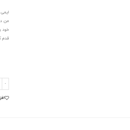
ایمی 
من دا
خود ر
قدم ک
افز