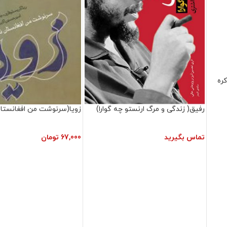
کره
رفیق( زندگی و مرگ ارنستو چه گوارا)
زویا(سرنوشت من افغانستان 
تماس بگیرید
67,000
تومان