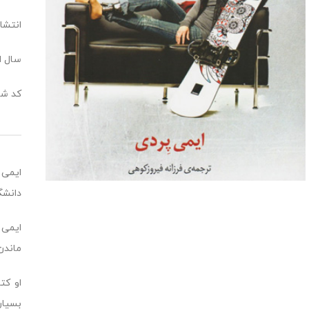
انتشا
سال انت
کد شابک: ‏‫44
ایمی 
دانشگ
ماندن
بسیار