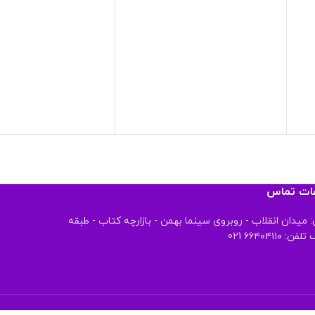
عات تماس
 میدان انقلاب - روبروی سینما بهمن - بازارچه کتاب - طبقه
 ۶۶۴۰۴۱۱۰ 021