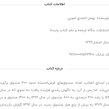
اطلاعات کتاب
نویسنده: بهمن احمدي امويي
انتشارات: بنگاه ترجمه و نشر كتاب پارسه
سال انتشار:1399
کد شابک: 9786002533401
درباره کتاب
در ابتداي انقلاب، تعداد صندوق‌هاي قرض‌الحسنه حدود 200 صندوق برآورد
مي‌شد. اما پس از آن، به ناگهان رشدي فزاينده يافت؛ به نحوي که در سال
59 با رشد 300 درصدي، به 800 صندوق، در سال 1362 به 1400 صندوق و در
سال 1379 به بيش از پنج هزار صندوق رسيد. در سال 1392 گزارش بازرسان