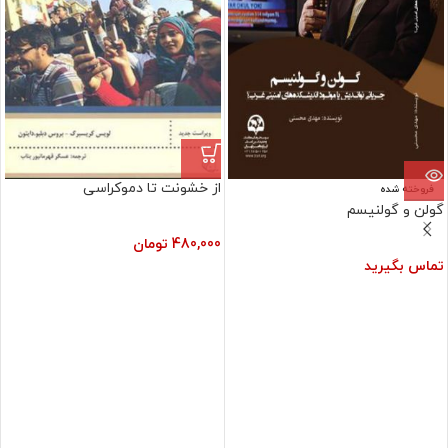
از خشونت تا دموکراسی
فروخته شده
گولن و گولنيسم
480,000
تومان
تماس بگیرید