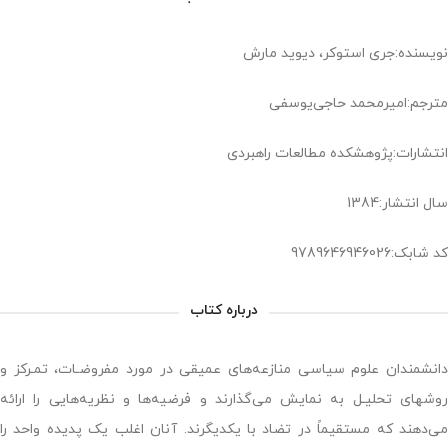
نویسنده:جری استوکر، دیوید مارش
مترجم:امیرمحمد حاجی‌یوسفی
انتشارات:پژوهشکده مطالعات راهبردی
سال انتشار:1384
کد شابک:9789646946026
درباره کتاب
دانشمندان علوم سیاسی منازعه‌‏های عمیقی در مورد مفروضـات، تمـرکز و
روش‏های تحلیـل به نمایش می‏‌گذارند و فرضیه‌‏ها و نظریه‏‌هایی را ارائه
می‌‏دهند که مستقیماً در تضاد با یکدیگرند. آنان اغلب یک پدیده واحد را