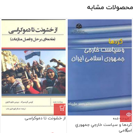
محصولات مشابه
از خشونت تا دموکراسی
فروخته شده
کردها و سياست‏ خارجي‏ جمهوري‏
اسلامي‏