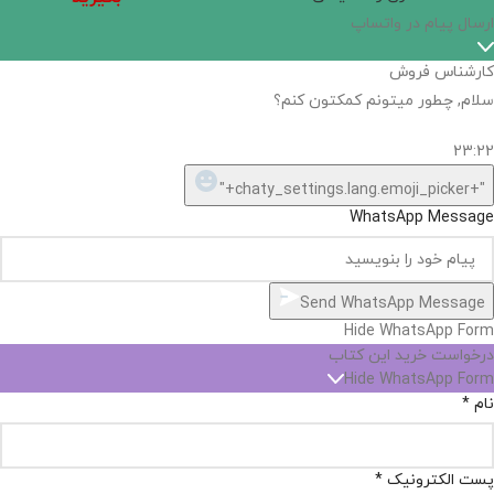
اگر
موجود
نیست,
شاید
بتونیم
تهیه
کنیم!
Hide
chaty
ارسال پیام در واتساپ
کارشناس فروش
Open
سلام, چطور میتونم کمکتون کنم؟
chaty
chaty
buttons
23:22
1