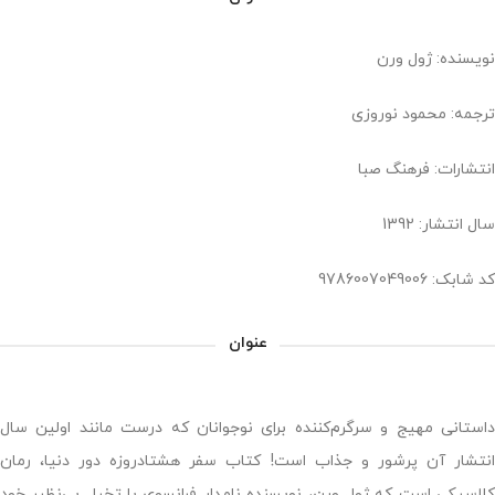
نویسنده: ژول ورن
ترجمه: محمود نوروزی
انتشارات: فرهنگ صبا
سال انتشار: 1392
کد شابک: 9786007049006
عنوان
داستانی مهیج و سرگرم‌کننده برای نوجوانان که درست مانند اولین سال
انتشار آن پرشور و جذاب است! کتاب سفر هشتادروزه دور دنیا، رمان
کلاسیکی است که ژول ورن، نویسنده نامدار فرانسوی با تخیل بی‌نظیر خود