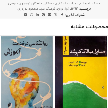
دسته:
ادبیات
,
ادبیات داستانی
,
داستان
,
داستان نوجوان
,
عمومی
برچسب:
1392
,
ژول ورن
,
فرهنگ صبا
,
محمود نوروزی
اشتراک گذاری:
محصولات مشابه