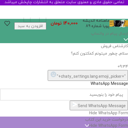
تمامی حقوق مادی و معنوی سایت متعلق به انتشارات چاپخش میباشد.
ماهنامه اندیشه
140,000
تومان
پویا شماره 89
افزودن به سبد
خرید
ارسال پیام در واتساپ
کارشناس فروش
سلام, چطور میتونم کمکتون کنم؟
09:34
"+chaty_settings.lang.emoji_picker+"
WhatsApp Message
Send WhatsApp Message
Hide WhatsApp Form
درخواست خرید این کتاب
Hide WhatsApp Form