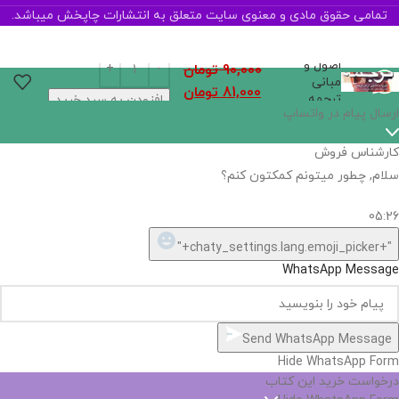
تمامی حقوق مادی و معنوی سایت متعلق به انتشارات چاپخش میباشد.
اصول و
90,000
تومان
مبانی
81,000
تومان
ترجمه
افزودن به سبد خرید
ارسال پیام در واتساپ
کارشناس فروش
سلام, چطور میتونم کمکتون کنم؟
05:26
"+chaty_settings.lang.emoji_picker+"
WhatsApp Message
Send WhatsApp Message
Hide WhatsApp Form
درخواست خرید این کتاب