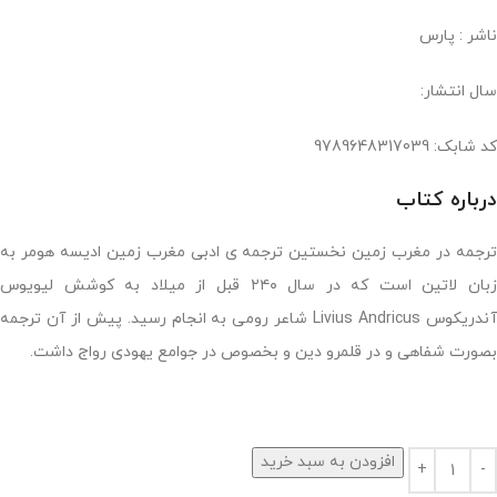
ناشر : پارس
سال انتشار:
کد شابک: 9789648317039
درباره کتاب
ترجمه در مغرب زمین نخستین ترجمه ی ادبی مغرب زمین ادیسه هومر به
زبان لاتین است که در سال ۲۴۰ قبل از میلاد به کوشش لیویوس
آندریکوس Livius Andricus شاعر رومی به انجام رسید. پیش از آن ترجمه
بصورت شفاهی و در قلمرو دین و بخصوص در جوامع یهودی رواج داشت.
افزودن به سبد خرید