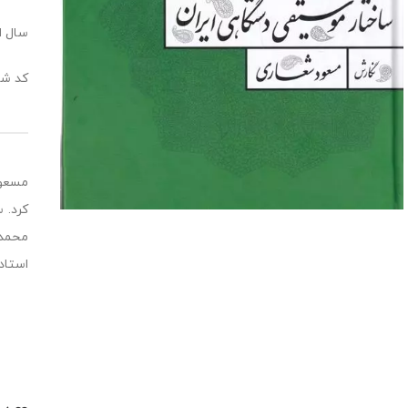
سال ا
کد شابک: 558
محمدر
استاد