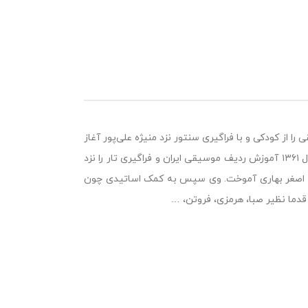
 می‌باشد.موسیقی را از کودکی و با فراگیری سنتور نزد منیژه علی‌پور آغاز
کرد. سپس نزد داریوش طلایی و حسين عليزاده به فراگیری سه‌تار پرداخت و از سال ۱۳۶۱ آموزش ردیف موسیقی ایران و فراگیری تار را نزد
اد اصغر بهاری آموخت. وی سپس به کمک اساتیدی چون
دما نظیر صبا، هرمزی، فروتن، …