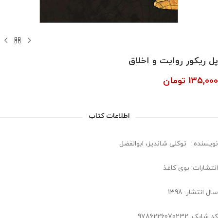
پل ریکور روایت و اخلاق
135,000
تومان
اطلاعات کتاب
نویسنده :
توکلی شاندیز، ابوالفضل
انتشارات: بوی کاغذ
سال انتشار: 1398
کد شابک: 9786226070232