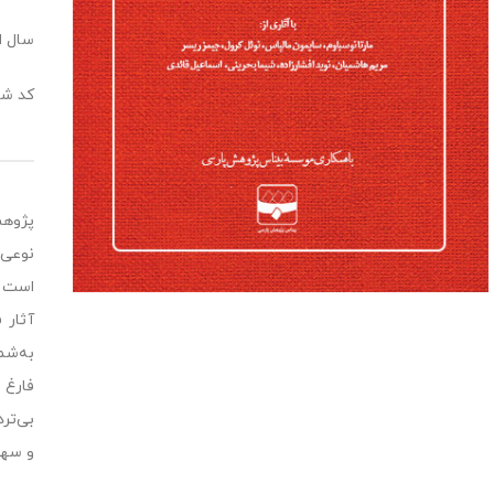
سال انت
کد شا
پژوهش
نوعی 
است غ
آثار 
به‌شم
فارغ 
بی‌تر
و سهم