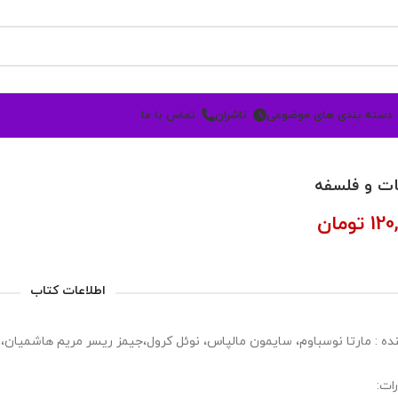
دسته بندی های موضوعی
ناشران
تماس با ما
ات و فلسفه
120
تومان
اطلاعات کتاب
ده : مارتا نوسباوم، سایمون مالپاس، نوئل کرول،جیمز ریسر مریم هاشمیان، 
ات: