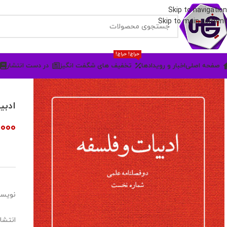
Skip to navigation
Skip to main content
حراج! حراج!
صفحه اصلی
اخبار و رویدادها
تخفیف های شگفت انگیز
در دست انتشار
ادبی
,000
نویسن
انتشار