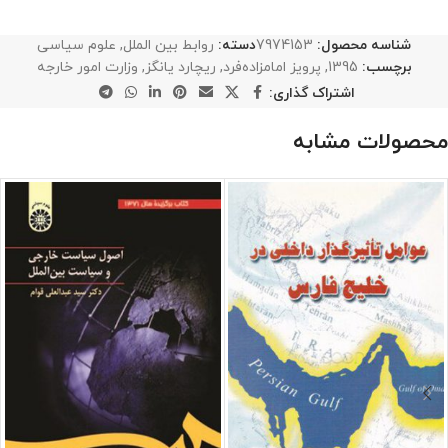
شناسه محصول:
7974153
دسته:
روابط بین الملل
,
علوم سیاسی
برچسب:
1395
,
پرویز امامزاده‌فرد
,
ریچارد یانگز
,
وزارت امور خارجه
اشتراک گذاری:
محصولات مشابه