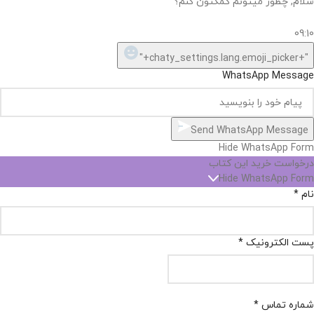
سلام, چطور میتونم کمکتون کنم؟
09:10
"+chaty_settings.lang.emoji_picker+"
WhatsApp Message
Send WhatsApp Message
Hide WhatsApp Form
درخواست خرید این کتاب
Hide WhatsApp Form
نام
*
پست الکترونیک
*
شماره تماس
*