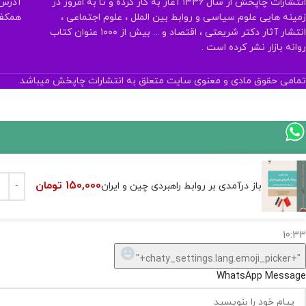
انتشارات چاپخش از سال ۱۳۳۶ آغاز به کار کرده و تا به امروز در
آدرس:
زمینه هایی علوم سیاسی و روابط بین الملل ، علوم اجتماعی ،
همکف تلفن:
انتشار آثار دکتر شریعتی ، اقتصاد و ... بیش از ۱۰۰۰ عنوان کتاب
روانه بازار نشر کرده است .
تمامی حقوق مادی و معنوی سایت متعلق به انتشارات چاپخش میباشد.
اگر
موجود
150,000
تومان
باز درآمدی بر روابط راهبردی چین و ایران
نیست,
شاید
بتونیم
تهیه
کنیم!
Hide
chaty