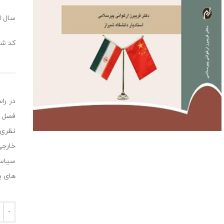
سال انت
کد شابک:0287
فصل س
نظری 
خارجی
سیاست
های بی