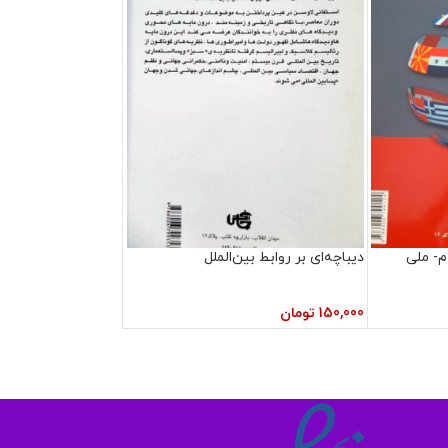
م- ملی
دیباچه‌ای بر روابط بین‌الملل
150,000
تومان