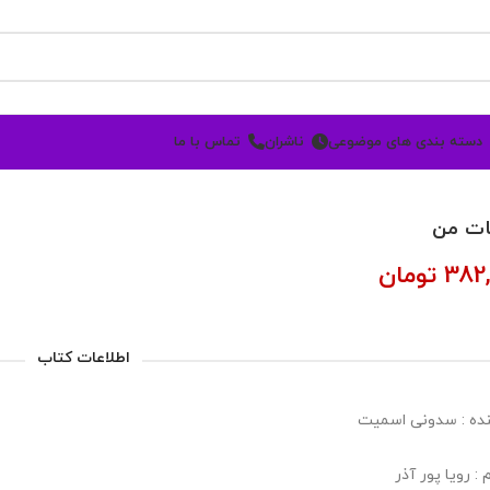
دسته بندی های موضوعی
ناشران
تماس با ما
ات من
382,
تومان
اطلاعات کتاب
ده : سدونی اسمیت
: رویا پور آذر