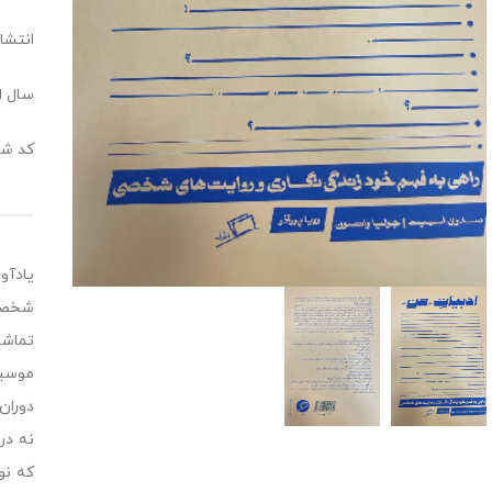
انتشار
سال انت
کد شابک: 570
یادآو
شخصی 
تماشا
موسیق
دوران
نه در
که نو