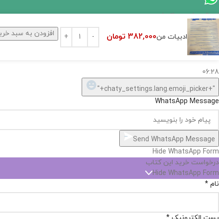
اگر
موجود
افزودن به سبد خری
382,000
تومان
ادبیات من
نیست,
شاید
بتونیم
تهیه
کنیم!
Hide
chaty
ارسال پیام در واتساپ
کارشناس فروش
Open
سلام, چطور میتونم کمکتون کنم؟
chaty
chaty
buttons
06:28
1
"+chaty_settings.lang.emoji_picker+"
WhatsApp Message