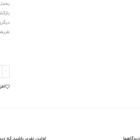
به‌مث
بازگش
دیگری
طریقت
افز
دیدگاهها
اولین نفری باشید که دید