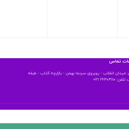
عات تماس
 میدان انقلاب - روبروی سینما بهمن - بازارچه کتاب - طبقه
 ۶۶۴۰۴۱۱۰ 021