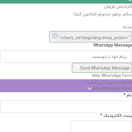
اگر
موجود
نیست,
شاید
بتونیم
تهیه
کنیم!
Hide
chaty
ارسال پیام در واتساپ
کارشناس فروش
Open
سلام, چطور میتونم کمکتون کنم؟
chaty
chaty
buttons
16:08
1
"+chaty_settings.lang.emoji_picker+"