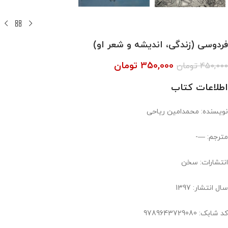
فردوسی (زندگی، اندیشه و شعر او)
350,000
تومان
450,000
تومان
اطلاعات کتاب
نویسنده: محمدامین ریاحی
مترجم: —-
انتشارات: سخن
سال انتشار: 1397
کد شابک: 9789643729080