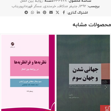
شناسه محصول:
1634728
دسته:
روابط بین الملل
برچسب:
1392
,
جنیفر مدکاف
,
خرسندی
,
عسگر قهرمانپوربناب
اشتراک گذاری:
محصولات مشابه