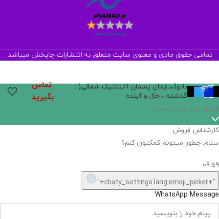
تمامی حقوق مادی و معنوی سایت متعلق به انتشارات چاپخش میباشد.
تماس
ناتو(سازمان پسمان آتلانتیک شمالی) :
گذشته ، حال و آینده
بگیرید
ارسال پیام در واتساپ
کارشناس فروش
سلام, چطور میتونم کمکتون کنم؟
09:59
"+chaty_settings.lang.emoji_picker+"
WhatsApp Message