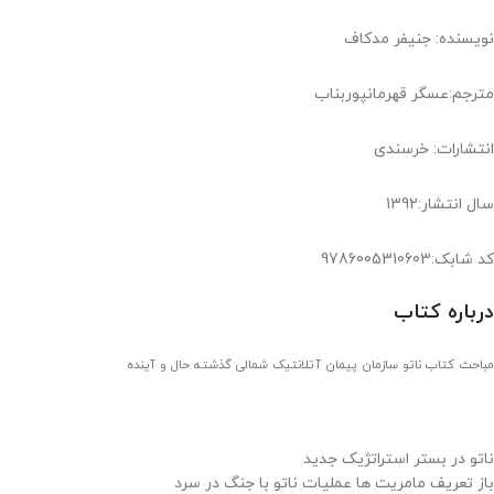
نویسنده: جنیفر مدکاف
مترجم:عسگر قهرمانپوربناب
انتشارات: خرسندی
سال انتشار:1392
کد شابک:9786005310603
درباره کتاب
مباحث کتاب ناتو سازمان پیمان آتلانتیک شمالی گذشته حال و آینده
ناتو در بستر استراتژیک جدید
باز تعریف مامریت ها عملیات ناتو با جنگ در سرد