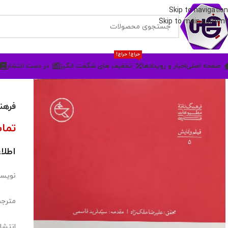
Skip to navigation
Skip to main content
حراج! حراج!
صفحه اصلی
اخبار و رویدادها
تخفیف های شگفت انگیز
در دست انتشار
فرهن
تما
اطلا
نویسن
مترجم
انتشا