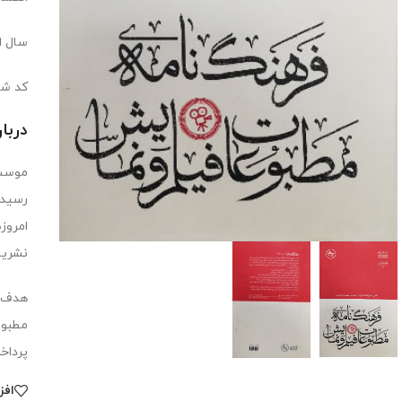
سال انت
کد شابک: 089
دربا
موسسه
رسیدن
نشریه فارسی، شن
هدف ن
مطبوع
پرداخ
افز