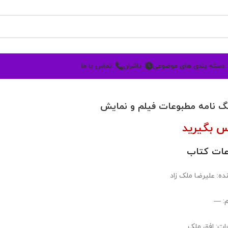
دسته بندی های موضوعی
ناشران
تماس با ما
گ نامه مطبوعات فیلم و نمایش
س بگیرید
عات کتاب
ده: علیرضا ملک زاد
: —
رات: افق ملک