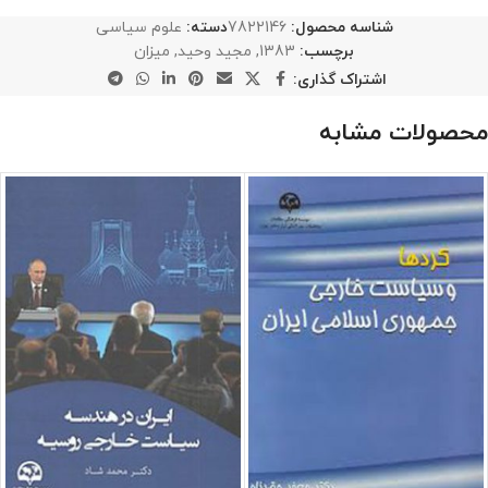
شناسه محصول:
7822146
دسته:
علوم سیاسی
برچسب:
1383
,
مجید وحید
,
میزان
اشتراک گذاری:
محصولات مشابه