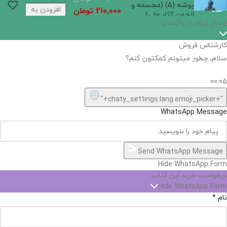
پوشه (5) (مجسمه و
افزودن به
210,000
تومان
انجمن آثار ملی)
سبد خرید
اگر
موجود
نیست,
شاید
بتونیم
تهیه
کنیم!
Hide
chaty
ارسال پیام در واتساپ
کارشناس فروش
Open
سلام, چطور میتونم کمکتون کنم؟
chaty
chaty
buttons