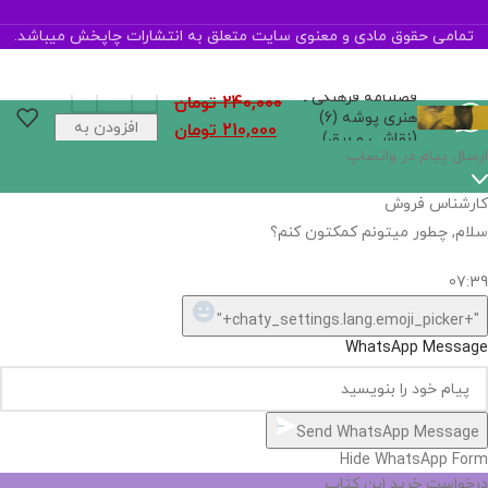
تمامی حقوق مادی و معنوی سایت متعلق به انتشارات چاپخش میباشد.
فصلنامه فرهنگی ـ
240,000
تومان
هنری پوشه (6)
افزودن به
210,000
تومان
(نقاشی و برق)
سبد خرید
ارسال پیام در واتساپ
کارشناس فروش
سلام, چطور میتونم کمکتون کنم؟
07:39
"+chaty_settings.lang.emoji_picker+"
WhatsApp Message
Send WhatsApp Message
Hide WhatsApp Form
درخواست خرید این کتاب