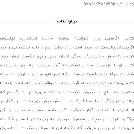
کد شابک: 9789644892493
درباره کتاب
کتاب «فرصتی برای شرافت» نوشته ماریانا الساندری، فیلسوف
اگزیستانسیالیست، در صدد است تا دریافت رایج درباب خوشبختی را نقد
کرده و به بخش جدایی‌ناپذیر زندگی انسان، یعنی رنج و شکست، ارزش دهد.
کتاب او با بازتعریف معنای «شکست» آغاز می‌شود. به بیان نویسنده،
شکست صرفا عدم‌موفقیت نیست، بلکه تجربه‌ای ضروری و ارزشمند است
که می‌تواند محدودیت‌ها، نقاط قوت و ماهیت واقعی خواسته‌هایمان را به ما
بیاموزد. به واقع، با پذیرش شکست است که می‌توانیم یاد بگیریم که
چالش‌های زندگی را با انعطاف‌پذیری و بینش بیش‌تری پشت سر بگذاریم.
الساندری با تکیه بر آثار متفکران اگزیستانسیالیستی مانند سورن کی
یرکگارد، فردریش نیچه و سیمون دوبووار به زیربناهای فلسفی شکست
می‌پردازد. او بررسی می‌کند که چگونه این فیلسوفان شکست را به‌عنوان