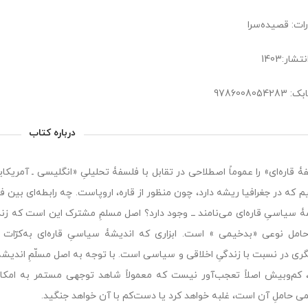
رات: قصیده‌سرا
شار:1403
9786008054
درباره کتاب
ۀ قاره‌ای» را عموماً اصطلاحی در تقابل با فلسفۀ تحلیلیِ «انگلیسی ـ آمریکا
 که در جغرافیا ریشه دارد، چون منظور از قاره، اروپاست. چه رابطه‌ای بین فلس
ۀ سیاسیِ قاره‌ای می‌نامند ــ وجود دارد؟ اصل مسلمِ مشترک این است که زن
حامل نوعی «بدخیمی » است. ابزاری که اندیشۀ سیاسیِ قاره‌ای به‌کرّات
ری در نسبت با زندگیِ اخلاقی و سیاسی است. با توجه به اصل مسلّمِ اندیش
 کم‌وبیش اصلاً تعجب‌آور نیست که معمولاً شاهد توجهی مستمر به امکان
ی حاملِ آن است، غلبه خواهد کرد یا دست‌کم با آن خواهد جنگید.