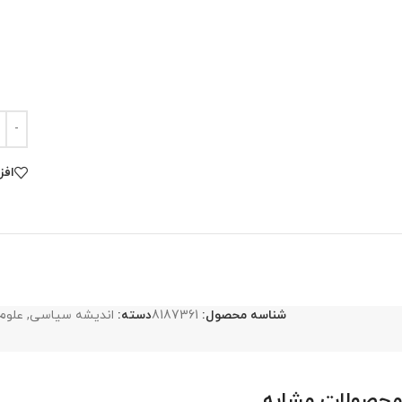
افز
شناسه محصول:
8187361
دسته:
اندیشه سیاسی
,
علوم
محصولات مشابه