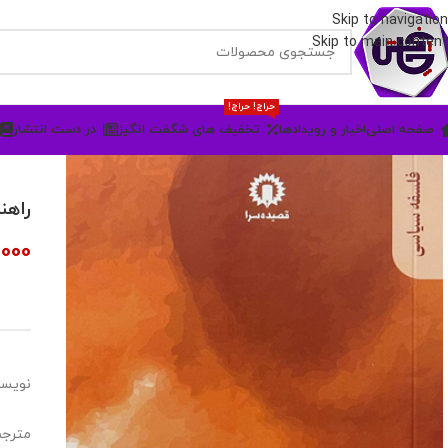
Skip to navigation
Skip to main content
حراج! حراج!
صفحه اصلی
اخبار و رویدادها
تخفیف های شگفت انگیز
در دست انتشار
راهن
,000
نویسن
مترجم: