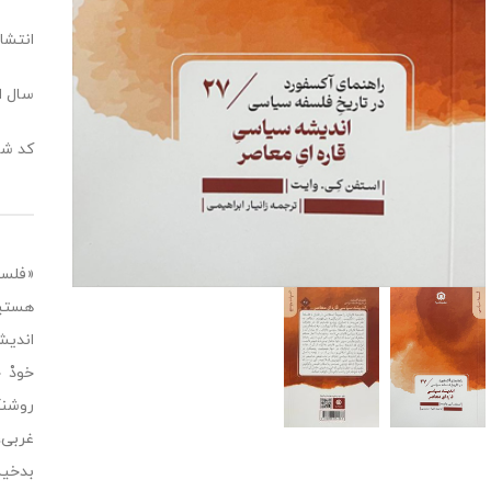
انتشا
سال انت
کد شابک: 283
«فلسف
هستیم
اندیش
خودْ 
روشنگ
غربی،
بدخیم