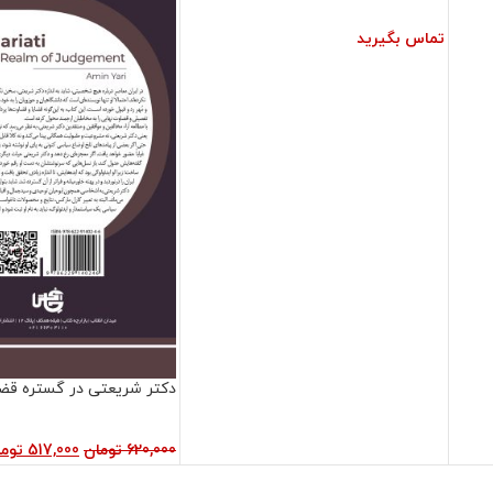
تماس بگیرید
دکتر شریعتی در گستره قض
620,000
تومان
517,000
توم