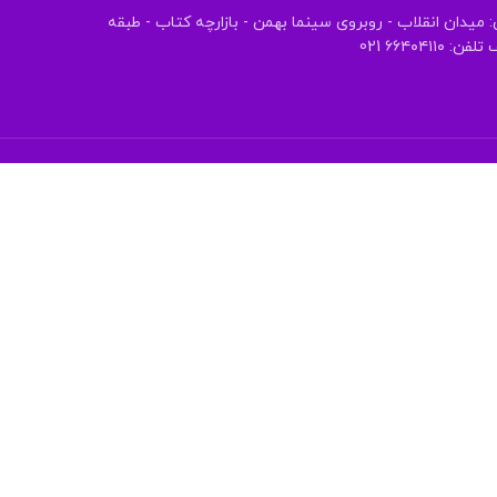
 میدان انقلاب - روبروی سینما بهمن - بازارچه کتاب - طبقه
 ۶۶۴۰۴۱۱۰ 021