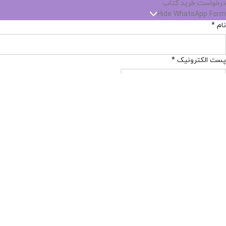
درخواست خرید کتاب
Hide WhatsApp Form
نام
*
پست الکترونیک
*
شماره تماس
*
نام کتاب
*
انتشارات
تاریخ انتشار