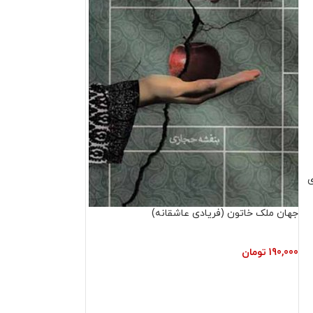
ی
جهان ملک خاتون (فریادی عاشقانه)
190,000
تومان