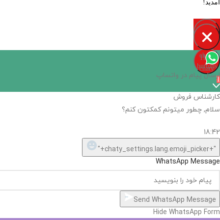
آمدید!
Open
chaty
Hide
chaty
buttons
chaty
ارسال پیام در واتساپ
1
کارشناس فروش
سلام, چطور میتونم کمکتون کنم؟
18:42
"+chaty_settings.lang.emoji_picker+"
WhatsApp Message
Send WhatsApp Message
Hide WhatsApp Form