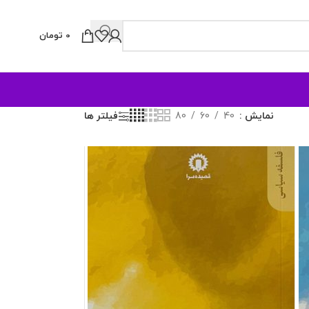
0
تومان
نمایش
40
60
80
فیلتر ها