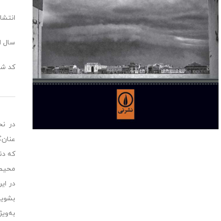
انتشا
سال انت
کد شابک:2087
در نخ
عنان‌
که دن
محیط 
در ای
بشویم
به‌وی