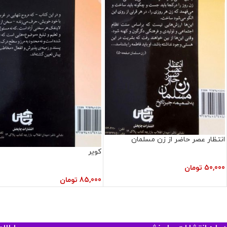
انتظار عصر حاضر از زن مسلمان
کویر
50,000
تومان
85,000
تومان