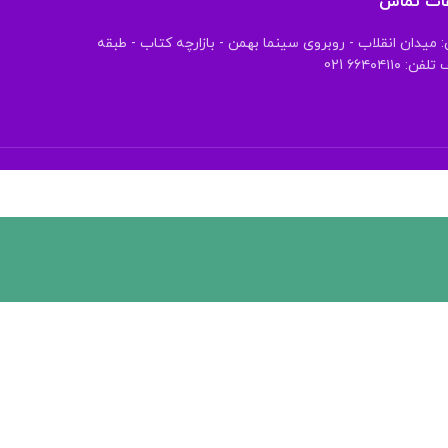
عات تماس
 میدان انقلاب - روبروی سینما بهمن - بازارچه کتاب - طبقه
 ۶۶۴۰۴۱۱۰ 021