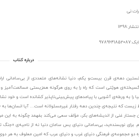
رات:نی
شار:1398
978964185
درباره کتاب
ستین دهه‌ی قرن بیست‌و یکم، دنیا نشانه‌های متعددی از بی‌سامانی ارائ
گسیخته‌ی هویّتی است که راه را به روی هرگونه همزیستی مسالمت‌آمیز و 
یا را به ورطه‌ی آشوبی با پیامدهای پیش‌بینی‌ناپذیر کشانده است و خود نشانه
زیست که نتیجه‌ی چندین دهه رفتار غیرمسئولانه است… آیا انسان‌ها به «آس
ن جستار غنی از اندیشه‌های بکر، مؤلف سعی می‌کند بفهمد چگونه به این مرحل
. برای نویسنده‌ید، بی‌سامانی دنیای یس سامان دنیا نه از ناحیه‌ی «جنگ ت
ژه دو مجموعه‌ی فرهنگی دنیای غرب و دنیای عرب که امین معلوف به هر دوی آ