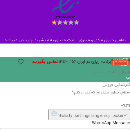
تمامی حقوق مادی و معنوی سایت متعلق به انتشارات چاپخش میباشد.
تماس بگیرید
برنامه ریزی در ایران 1356-1316
ارسال پیام در واتساپ
کارشناس فروش
سلام, چطور میتونم کمکتون کنم؟
09:31
"+chaty_settings.lang.emoji_picker+"
WhatsApp Message