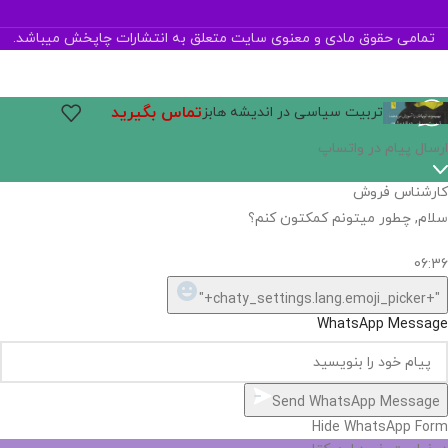
تمامی حقوق مادی و معنوی سایت متعلق به انتشارات چاپخش میباشد.
تماس بگیرید
تربیت سیاسی در اندیشه هابز
ارسال پیام در واتساپ
کارشناس فروش
سلام, چطور میتونم کمکتون کنم؟
06:36
"+chaty_settings.lang.emoji_picker+"
WhatsApp Message
Send WhatsApp Message
Hide WhatsApp Form