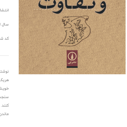
انتشا
سال انت
کد شابک:4920
هریک 
خویش 
سنجش،
کنند.
ماندن