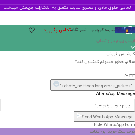
تمامی حقوق مادی و معنوی سایت متعلق به انتشارات چاپخش میباشد.
تماس بگیرید
شازده کوچولو – نشر نگاه
ارسال پیام در واتساپ
کارشناس فروش
سلام, چطور میتونم کمکتون کنم؟
20:33
"+chaty_settings.lang.emoji_picker+"
WhatsApp Message
Send WhatsApp Message
Hide WhatsApp Form
درخواست خرید این کتاب