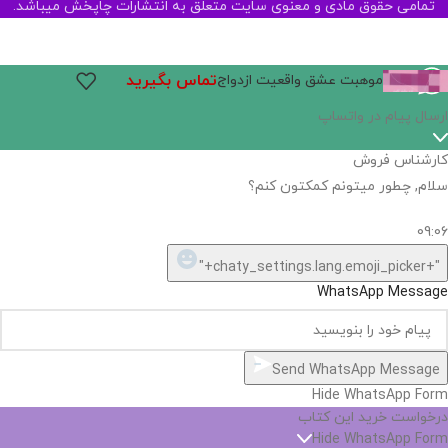
تمامی حقوق مادی و معنوی سایت متعلق به انتشارات چاپخش میباشد.
تماس بگیرید
موهبت عشق واقعیت ازدواج
ارسال پیام در واتساپ
کارشناس فروش
سلام, چطور میتونم کمکتون کنم؟
09:06
"+chaty_settings.lang.emoji_picker+"
WhatsApp Message
Send WhatsApp Message
Hide WhatsApp Form
درخواست خرید این کتاب
Hide WhatsApp Form