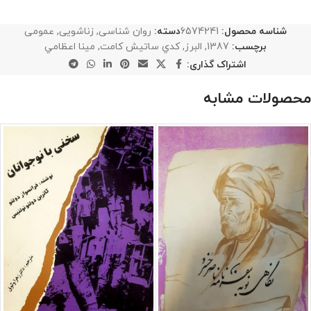
شناسه محصول:
6574241
دسته:
روان شناسی
,
زناشویی
,
عمومی
برچسب:
1387
,
البرز
,
كدي ساتيش كامت
,
مينا اعظامي
اشتراک گذاری:
محصولات مشابه