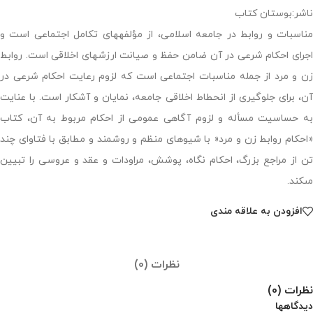
ناشر:بوستان کتاب
مناسبات و روابط در جامعه اسلامى، از مؤلفه‏هاى تکامل اجتماعى است و
اجراى احکام شرعى در آن ضامن حفظ و صیانت ارزش‏هاى اخلاقى است. روابط
زن و مرد از جمله مناسبات اجتماعى است که لزوم رعایت احکام شرعى در
آن، براى جلوگیرى از انحطاط اخلاقى جامعه، نمایان و آشکار است. با عنایت
به حساسیت مسأله و لزوم آگاهى عمومى از احکام مربوط به آن، کتاب
«احکام روابط زن و مرد« با شیوه‏اى منظم و روشمند و مطابق با فتاواى چند
تن از مراجع بزرگ، احکام نگاه، پوشش، مراودات و عقد و عروسى را تبیین
مى‏کند.
افزودن به علاقه مندی
نظرات (0)
نظرات (0)
دیدگاهها