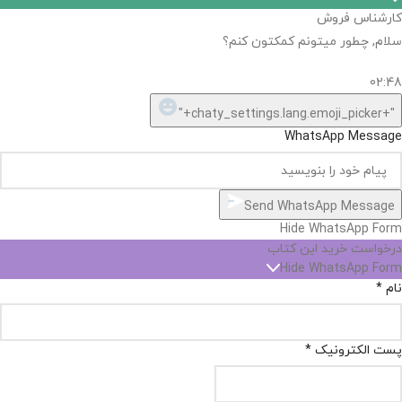
اگر
موجود
نیست,
شاید
بتونیم
تهیه
کنیم!
Hide
chaty
ارسال پیام در واتساپ
کارشناس فروش
Open
سلام, چطور میتونم کمکتون کنم؟
chaty
chaty
buttons
02:48
1
"+chaty_settings.lang.emoji_picker+"
WhatsApp Message