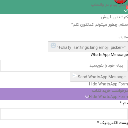
chaty
ارسال پیام در واتساپ
1
کارشناس فروش
سلام, چطور میتونم کمکتون کنم؟
09:40
"+chaty_settings.lang.emoji_picker+"
WhatsApp Message
Send WhatsApp Message
Hide WhatsApp Form
درخواست خرید کتاب
Hide WhatsApp Form
نام
*
پست الکترونیک
*