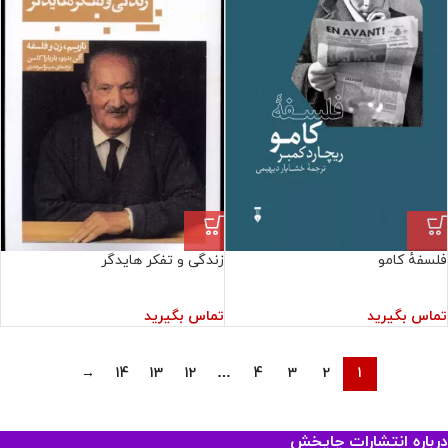
فلسفهٔ کامو
زندگی و تفکر هایدگر
تماس بگیرید
تماس بگیرید
→
14
13
12
…
4
3
2
1
درباره انتشارات چاپخش