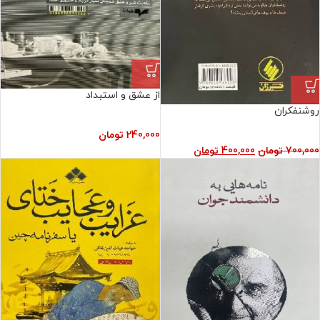
از عشق و استبداد
روشنفکران
240,000
تومان
700,000
تومان
400,000
تومان