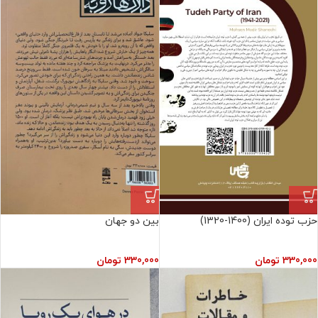
حزب توده ایران (1400-1320)
بین دو جهان
330,000
تومان
330,000
تومان