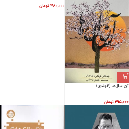
380,000
تومان
آن سال‌ها (2جلدی)
295,000
تومان