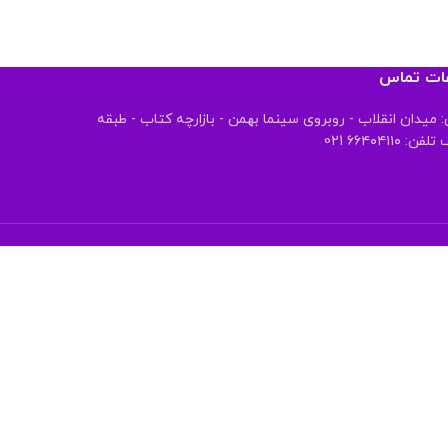
عات تماس
 میدان انقلاب - روبروی سینما بهمن - بازارچه کتاب - طبقه
 ۶۶۴۰۴۱۱۰ 021