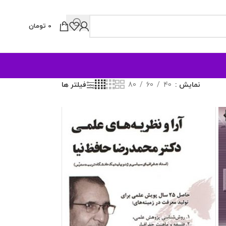
0
تومان
نمایش
40
60
80
فیلتر ها