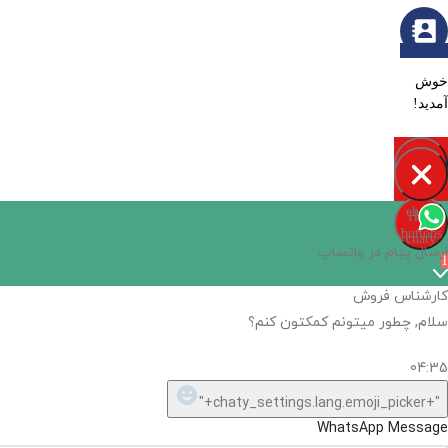
خوش
آمدید!
Open
chaty
Hide
chaty
buttons
chaty
ارسال پیام در واتساپ
1
کارشناس فروش
سلام, چطور میتونم کمکتون کنم؟
04:35
"+chaty_settings.lang.emoji_picker+"
WhatsApp Message