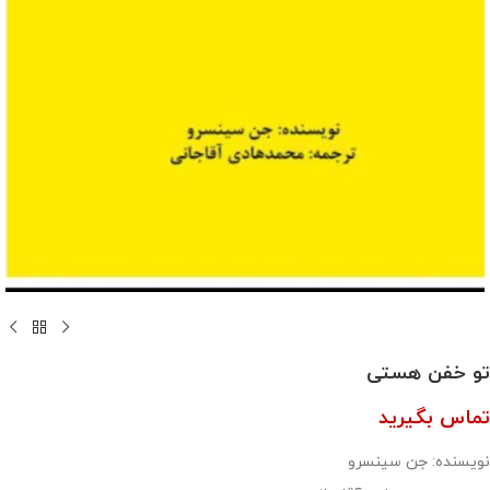
تو خفن هستی
تماس بگیرید
نویسنده: جن سینسرو