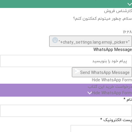
اگر
موجود
نیست,
شاید
بتونیم
تهیه
کنیم!
Hide
chaty
ارسال پیام در واتساپ
کارشناس فروش
Open
سلام, چطور میتونم کمکتون کنم؟
chaty
chaty
buttons
16:28
1
"+chaty_settings.lang.emoji_picker+"