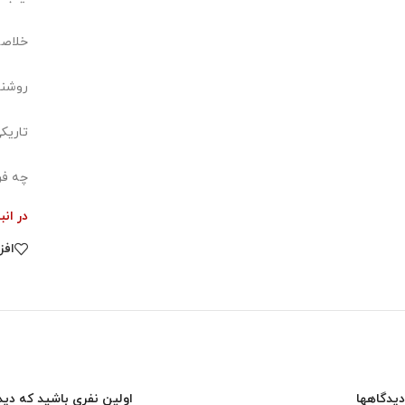
خلاصه
روشنا
تاریک
چه فر
در انب
افز
دیدگاهها
اولین نفری باشید که دید