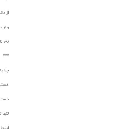
از دان
و از 
نه، ن
***
چرا ب
خسته 
خسته 
تنها ت
اینجا 