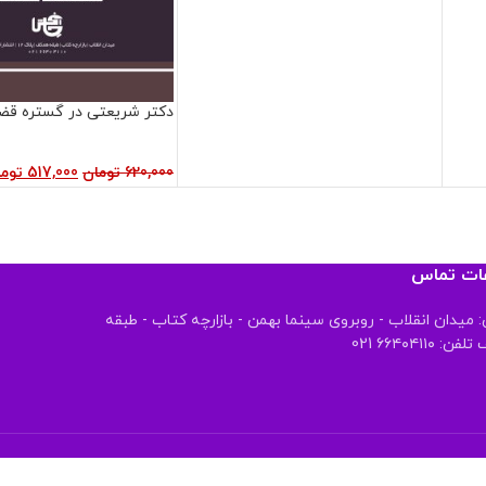
دکتر شریعتی در گستره قض
620,000
تومان
517,000
توم
عات تماس
 میدان انقلاب - روبروی سینما بهمن - بازارچه کتاب - طبقه
 ۶۶۴۰۴۱۱۰ 021