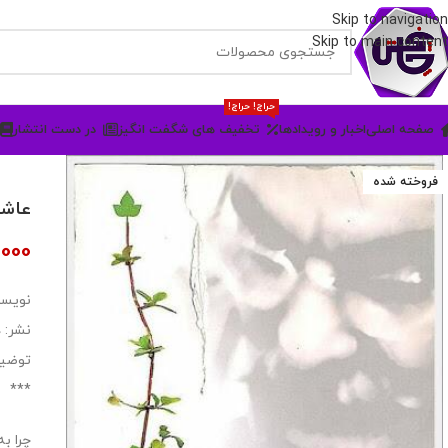
Skip to navigation
Skip to main content
حراج! حراج!
صفحه اصلی
اخبار و رویدادها
تخفیف های شگفت انگیز
در دست انتشار
فروخته شده
عاشق
,000
نویسن
نشر: 
توضیح
***
چرا ب