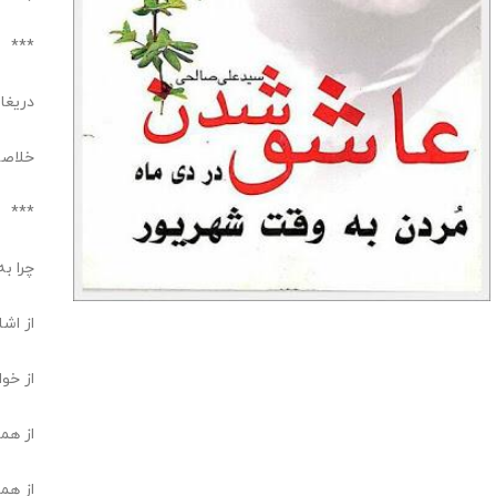
***
دریغا 
خلاصه
***
چرا ب
از اشا
از خو
از هم
از هم