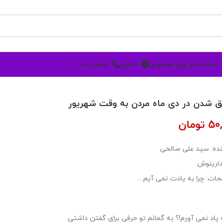
دسته بندی های موضوعی
ناشران
تماس با ما
 شدن در دی ماه مردن به وقت شهریور
50
تومان
ده: سید علی صالحی
دارینوش
ات: چرا به یادت نمی آیم…
ه یاد نمی آورم!؟ به گمانم تو حرفی برای گفتن داشتی.