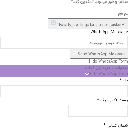
سلام, چطور میتونم کمکتون کنم؟
23:20
"+chaty_settings.lang.emoji_picker+"
WhatsApp Message
Send WhatsApp Message
Hide WhatsApp Form
درخواست خرید این کتاب
Hide WhatsApp Form
نام
*
پست الکترونیک
*
شماره تماس
*