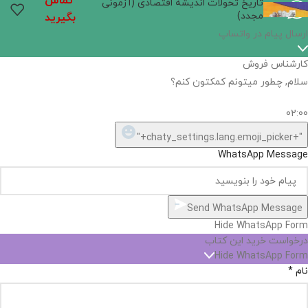
تماس
تاریخ تحولات اندیشه اقتصادی (آزمونی
مجدد)
بگیرید
اگر
موجود
نیست,
شاید
بتونیم
تهیه
کنیم!
Hide
chaty
ارسال پیام در واتساپ
کارشناس فروش
Open
سلام, چطور میتونم کمکتون کنم؟
chaty
chaty
buttons