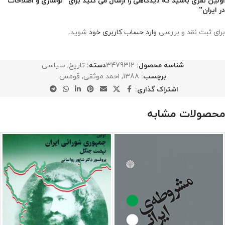
اولین نفری باشید که دیدگاهی را ارسال می کنید برای “نوسازی و اصلاحات
در ایران”
برای ثبت نقد و بررسی
وارد حساب کاربری خود
شوید.
شناسه محصول:
3479312
دسته:
تاریخ
,
سیاسی
برچسب:
1388
,
احمد موثقی
,
قومس
اشتراک گذاری:
محصولات مشابه