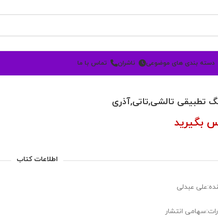
دسته بندی های موضوعی
ناشران
تماس با ما
گ تطبیقی تالشی,تاتی,آذری
س بگیرید
اطلاعات کتاب
ده:علی عبدلی
رات:سهامی انتشار