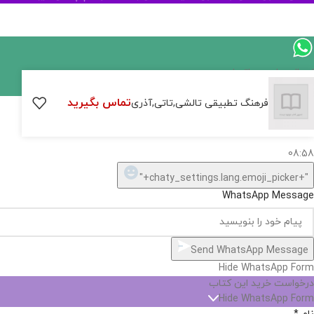
ارسال پیام در واتساپ
تماس بگیرید
کارشناس فروش
فرهنگ تطبیقی تالشی,تاتی,آذری
سلام, چطور میتونم کمکتون کنم؟
08:58
"+chaty_settings.lang.emoji_picker+"
WhatsApp Message
Send WhatsApp Message
Hide WhatsApp Form
درخواست خرید این کتاب
Hide WhatsApp Form