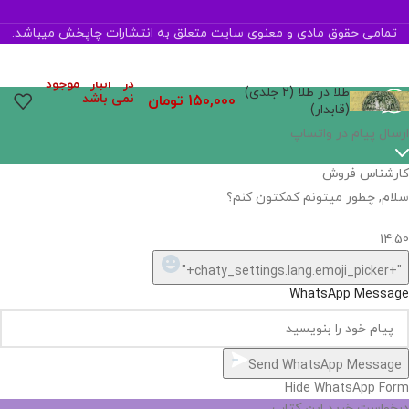
تمامی حقوق مادی و معنوی سایت متعلق به انتشارات چاپخش میباشد.
در انبار موجود
طلا در طلا (2 جلدی)
نمی باشد
150,000
تومان
(قابدار)
ارسال پیام در واتساپ
کارشناس فروش
سلام, چطور میتونم کمکتون کنم؟
14:50
"+chaty_settings.lang.emoji_picker+"
WhatsApp Message
Send WhatsApp Message
Hide WhatsApp Form
درخواست خرید این کتاب