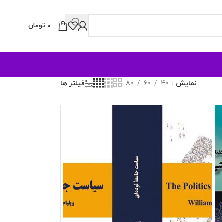
0
تومان
نمایش
40
60
80
فیلتر ها